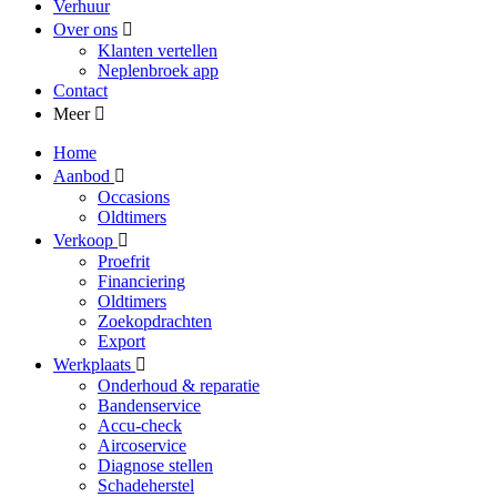
Verhuur
Over ons
Klanten vertellen
Neplenbroek app
Contact
Meer
Home
Aanbod
Occasions
Oldtimers
Verkoop
Proefrit
Financiering
Oldtimers
Zoekopdrachten
Export
Werkplaats
Onderhoud & reparatie
Bandenservice
Accu-check
Aircoservice
Diagnose stellen
Schadeherstel