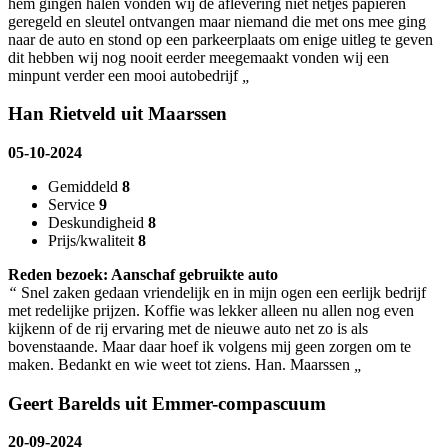
hem gingen halen vonden wij de aflevering niet netjes papieren
geregeld en sleutel ontvangen maar niemand die met ons mee ging
naar de auto en stond op een parkeerplaats om enige uitleg te geven
dit hebben wij nog nooit eerder meegemaakt vonden wij een
minpunt verder een mooi autobedrijf
„
Han Rietveld uit Maarssen
05-10-2024
Gemiddeld
8
Service
9
Deskundigheid
8
Prijs/kwaliteit
8
Reden bezoek: Aanschaf gebruikte auto
“
Snel zaken gedaan vriendelijk en in mijn ogen een eerlijk bedrijf
met redelijke prijzen. Koffie was lekker alleen nu allen nog even
kijkenn of de rij ervaring met de nieuwe auto net zo is als
bovenstaande. Maar daar hoef ik volgens mij geen zorgen om te
maken. Bedankt en wie weet tot ziens. Han. Maarssen
„
Geert Barelds uit Emmer-compascuum
20-09-2024