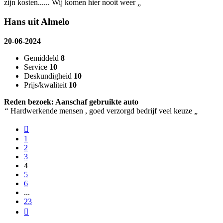
zijn kosten...... Wij komen hier nooit weer
„
Hans uit Almelo
20-06-2024
Gemiddeld
8
Service
10
Deskundigheid
10
Prijs/kwaliteit
10
Reden bezoek: Aanschaf gebruikte auto
“
Hardwerkende mensen , goed verzorgd bedrijf veel keuze
„
1
2
3
4
5
6
...
23