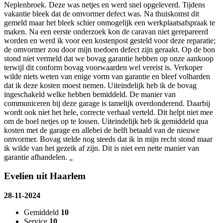
Neplenbroek. Deze was netjes en werd snel opgeleverd. Tijdens
vakantie bleek dat de omvormer defect was. Na thuiskomst dit
gemeld maar het bleek schier onmogelijk een werkplaatsafspraak te
maken. Na een eerste onderzoek kon de caravan niet gerepareerd
worden en werd ik voor een kostenpost gesteld voor deze reparatie;
de omvormer zou door mijn toedoen defect zijn geraakt. Op de bon
stond niet vermeld dat we bovag garantie hebben op onze aankoop
terwijl dit conform bovag voorwaarden wel vereist is. Verkoper
wilde niets weten van enige vorm van garantie en bleef volharden
dat ik deze kosten moest nemen. Uiteindelijk heb ik de bovag
ingeschakeld welke hebben bemiddeld. De manier van
communiceren bij deze garage is tamelijk overdonderend. Daarbij
wordt ook niet het hele, correcte verhaal verteld. Dit helpt niet mee
om de boel netjes op te lossen. Uiteindelijk heb ik gemiddeld qua
kosten met de garage en allebei de helft betaald van de nieuwe
omvormer. Bovag stelde nog steeds dat ik in mijn recht stond maar
ik wilde van het gezeik af zijn. Dit is niet een nette manier van
garantie afhandelen.
„
Evelien uit Haarlem
28-11-2024
Gemiddeld
10
Service
10